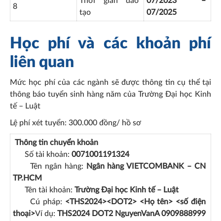
Thời gian đào
07/2023 –
8
tạo
07/2025
Học phí và các khoản phí
liên quan
Mức học phí của các ngành sẽ được thông tin cụ thể tại
thông báo tuyển sinh hàng năm của Trường Đại học Kinh
tế – Luật
Lệ phí xét tuyển: 300.000 đồng/ hồ sơ
Thông tin chuyển khoản
Số tài khoản:
0071001191324
Tên ngân hàng:
Ngân hàng VIETCOMBANK – CN
TP.HCM
Tên tài khoản:
Trường Đại học Kinh tế – Luật
Cú pháp:
<THS2024><DOT2> <Họ tên> <số điện
thoại>
Ví dụ:
THS2024 DOT2 NguyenVanA 0909888999