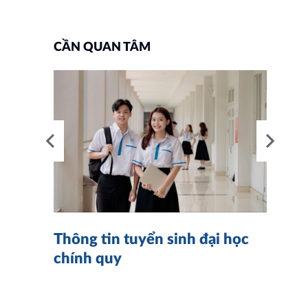
CẦN QUAN TÂM
nh
4
Thông tin tuyển sinh đại học
K
chính quy
n