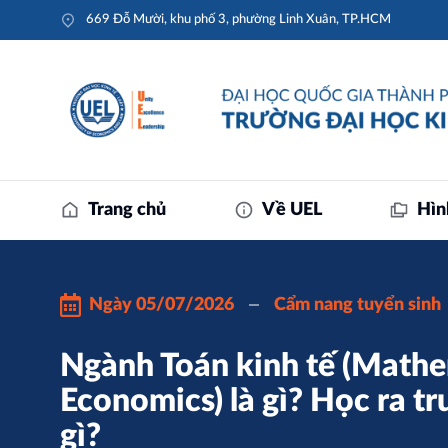
669 Đỗ Mười, khu phố 3, phường Linh Xuân, TP.HCM
Trang chủ
Về UEL
Hìn
Ngày
05/07/2026
Cẩm nang tuyển sinh
Ngành Toán kinh tế (Mathe
Economics) là gì? Học ra t
gì?