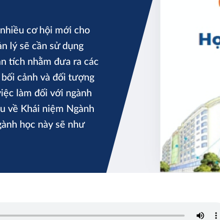
 nhiều cơ hội mới cho
ản lý sẽ cần sử dụng
ân tích nhằm đưa ra các
 bối cảnh và đối tượng
việc làm đối với ngành
iểu về Khái niệm Ngành
ngành học này sẽ như