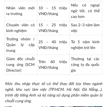
Nếu có ngoại
Nhân viên mới
10 – 15 triệu
ngữ tốt, có thể
ra trường
VNĐ/tháng
cao hơn
Chuyên viên có
15 – 25 triệu
Sau 2–3 năm làm
kinh nghiệm
VNĐ/tháng
việc
Trưởng nhóm /
25 – 40 triệu
Từ 5 năm kinh
Quản lý cấp
VNĐ/tháng
nghiệm trở lên
trung
Giám đốc chuỗi
Thường tại các
Trên 60 triệu
cung ứng (SCM
công ty đa quốc
VNĐ/tháng
Director)
gia
Mức thu nhập thực tế có thể thay đổi tùy theo ngành
nghề, khu vực làm việc (TP.HCM, Hà Nội, Đà Nẵng…),
trình độ tiếng Anh và kỹ năng sử dụng phần mềm quản lý
chuỗi cung ứng.