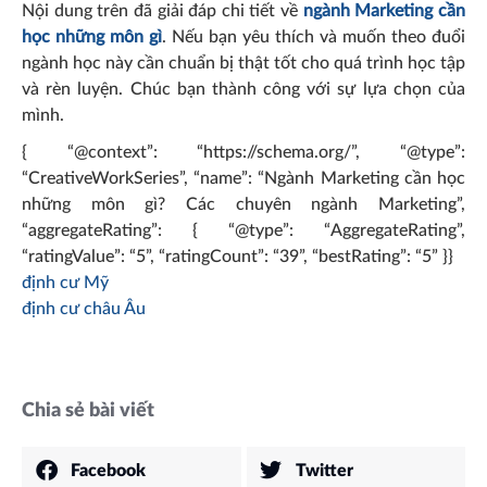
Nội dung trên đã giải đáp chi tiết về
ngành Marketing cần
học những môn gì
. Nếu bạn yêu thích và muốn theo đuổi
ngành học này cần chuẩn bị thật tốt cho quá trình học tập
và rèn luyện. Chúc bạn thành công với sự lựa chọn của
mình.
{ “@context”: “https://schema.org/”, “@type”:
“CreativeWorkSeries”, “name”: “Ngành Marketing cần học
những môn gì? Các chuyên ngành Marketing”,
“aggregateRating”: { “@type”: “AggregateRating”,
“ratingValue”: “5”, “ratingCount”: “39”, “bestRating”: “5” }}
định cư Mỹ
định cư châu Âu
Chia sẻ bài viết
Facebook
Twitter