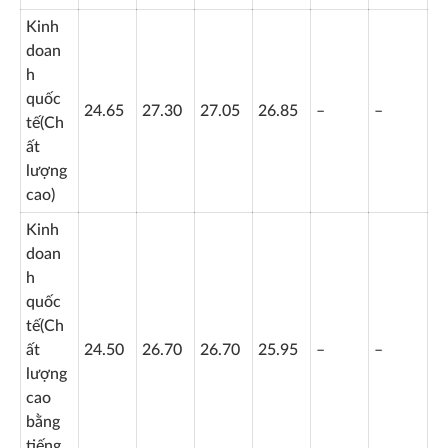
Kinh
doan
h
quốc
24.65
27.30
27.05
26.85
–
–
tế(Ch
ất
lượng
cao)
Kinh
doan
h
quốc
tế(Ch
ất
24.50
26.70
26.70
25.95
–
–
lượng
cao
bằng
tiếng