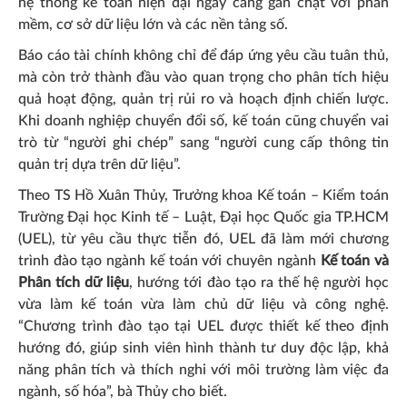
hệ thống kế toán hiện đại ngày càng gắn chặt với phần
mềm, cơ sở dữ liệu lớn và các nền tảng số.
Báo cáo tài chính không chỉ để đáp ứng yêu cầu tuân thủ,
mà còn trở thành đầu vào quan trọng cho phân tích hiệu
quả hoạt động, quản trị rủi ro và hoạch định chiến lược.
Khi doanh nghiệp chuyển đổi số, kế toán cũng chuyển vai
trò từ “người ghi chép” sang “người cung cấp thông tin
quản trị dựa trên dữ liệu”.
Theo TS Hồ Xuân Thủy, Trưởng khoa Kế toán – Kiểm toán
Trường Đại học Kinh tế – Luật, Đại học Quốc gia TP.HCM
(UEL), từ yêu cầu thực tiễn đó, UEL đã làm mới chương
trình đào tạo ngành kế toán với chuyên ngành
Kế toán và
Phân tích dữ liệu
, hướng tới đào tạo ra thế hệ người học
vừa làm kế toán vừa làm chủ dữ liệu và công nghệ.
“Chương trình đào tạo tại UEL được thiết kế theo định
hướng đó, giúp sinh viên hình thành tư duy độc lập, khả
năng phân tích và thích nghi với môi trường làm việc đa
ngành, số hóa”, bà Thủy cho biết.