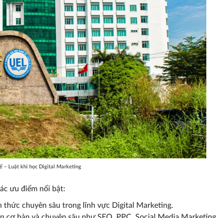
Các phương thức tuyển si
đại học chính quy năm 202
ỡng đảm bảo
ế – Luật khi học Digital Marketing
vào năm 2024
ác ưu điểm nổi bật:
n thức chuyên sâu trong lĩnh vực Digital Marketing.
n cơ bản và chuyên sâu như SEO, PPC, Social Media Marketing