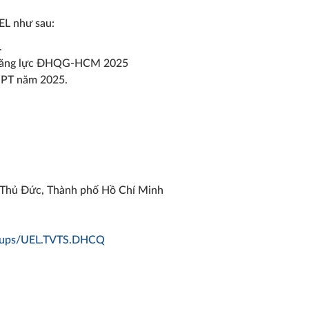
EL như sau:
.
iá năng lực ĐHQG-HCM 2025
THPT năm 2025.
ố Thủ Đức, Thành phố Hồ Chí Minh
roups/UEL.TVTS.DHCQ