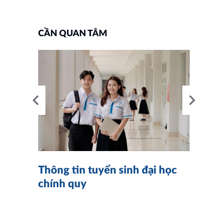
CẦN QUAN TÂM
nh
4
Thông tin tuyển sinh đại học
K
chính quy
n
,…