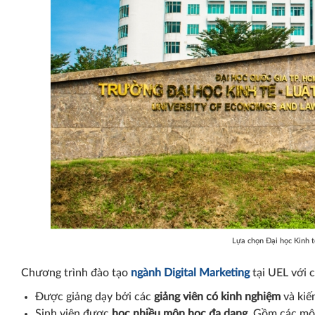
UEL công bố ngư
Lựa chọn Đại học Kinh t
chất lượng đầu 
Chương trình đào tạo
ngành Digital Marketing
tại UEL với c
Được giảng dạy bởi các
giảng viên có kinh nghiệm
và kiế
Sinh viên được
học nhiều môn học đa dạng
. Gồm các mô