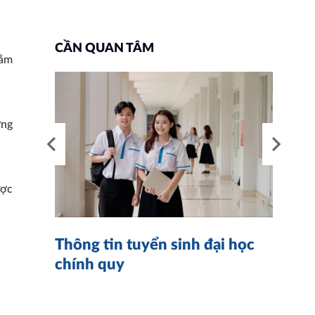
CẦN QUAN TÂM
hằm
ơng
ược
nh
4
Thông tin tuyển sinh đại học
K
chính quy
n