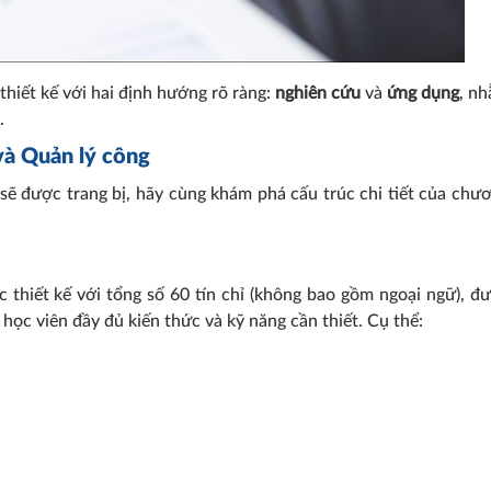
hiết kế với hai định hướng rõ ràng:
nghiên cứu
và
ứng dụng
, n
.
 và Quản lý công
 sẽ được trang bị, hãy cùng khám phá cấu trúc chi tiết của chư
 thiết kế với tổng số 60 tín chỉ (không bao gồm ngoại ngữ), đ
Các phương thức tuyển si
học viên đầy đủ kiến thức và kỹ năng cần thiết. Cụ thể:
đại học chính quy năm 202
ỡng đảm bảo
vào năm 2024