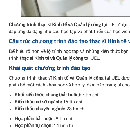
Chương trình thạc sĩ Kinh tế và Quản lý công
tại UEL được t
đáp ứng đa dạng nhu cầu học tập và phát triển của học viên
Cấu trúc chương trình đào tạo thạc sĩ Kinh tế
Để hiểu rõ hơn về lộ trình học tập và những kiến thức bạn
trình
thạc sĩ Kinh tế và Quản lý công
tại UEL.
Khái quát chương trình đào tạo
Chương trình
thạc sĩ Kinh tế và Quản lý công
tại UEL được
phân bổ một cách khoa học và hợp lý, đảm bảo trang bị cho 
Khối kiến thức chung (bắt buộc):
7 tín chỉ
UEL công bố ngư
Kiến thức cơ sở ngành:
15 tín chỉ
chất lượng đầu 
Kiến thức chuyên ngành:
23 tín chỉ
Học phần bắt buộc:
9 tín chỉ
Học phần tự chọn:
14 tín chỉ