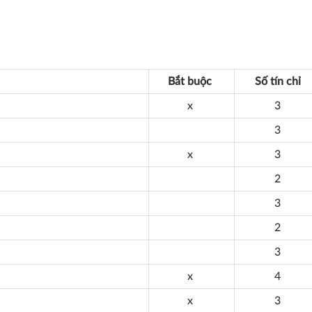
Bắt buộc
Số tín chỉ
x
3
3
x
3
2
3
2
3
x
4
x
3