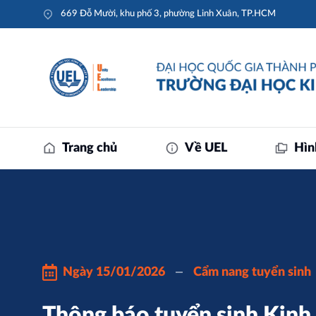
669 Đỗ Mười, khu phố 3, phường Linh Xuân, TP.HCM
Trang chủ
Về UEL
Hìn
Ngày
15/01/2026
Cẩm nang tuyển sinh
Thông báo tuyển sinh Kinh 