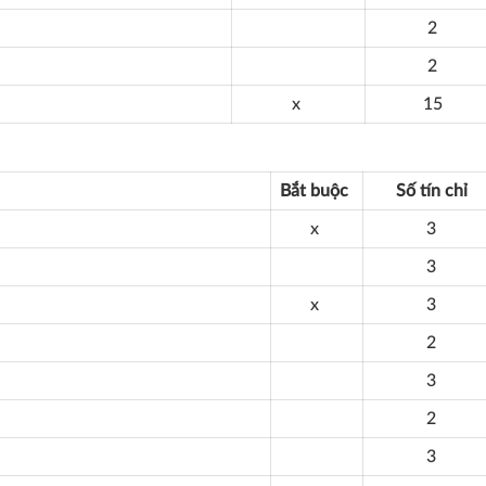
2
2
x
15
Bắt
buộc
Số tín chỉ
x
3
3
x
3
2
3
2
3