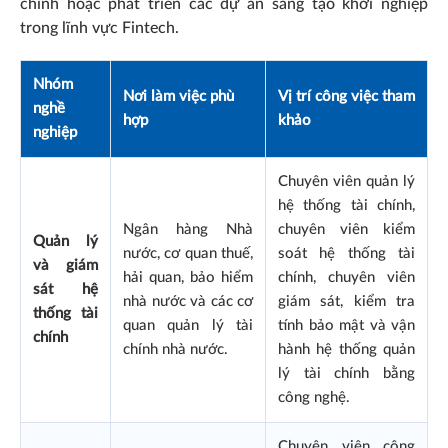
chính hoặc phát triển các dự án sáng tạo khởi nghiệp
trong lĩnh vực Fintech.
Nhóm
Nơi làm việc phù
Vị trí công việc tham
nghề
hợp
khảo
nghiệp
Chuyên viên quản lý
hệ thống tài chính,
Ngân hàng Nhà
chuyên viên kiểm
Quản lý
nước, cơ quan thuế,
soát hệ thống tài
và giám
hải quan, bảo hiểm
chính, chuyên viên
sát hệ
nhà nước và các cơ
giám sát, kiểm tra
thống tài
quan quản lý tài
tính bảo mật và vận
chính
chính nhà nước.
hành hệ thống quản
lý tài chính bằng
công nghệ.
Chuyên viên công