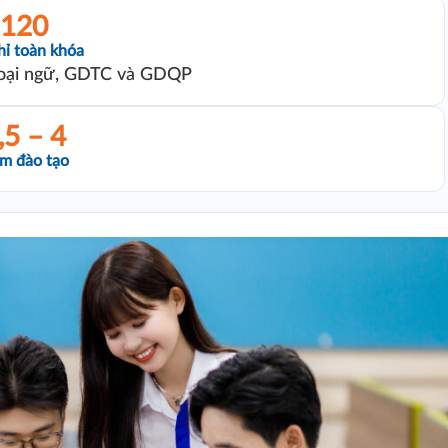
120
hỉ toàn khóa
oại ngữ, GDTC và GDQP
,5 – 4
m đào tạo