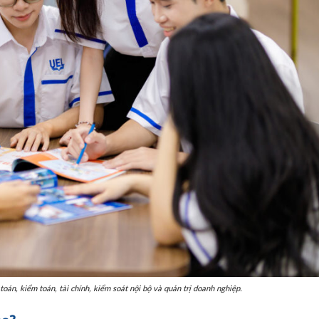
Các phương thức tuyển si
đại học chính quy năm 202
ỡng đảm bảo
vào năm 2024
án, kiểm toán, tài chính, kiểm soát nội bộ và quản trị doanh nghiệp.