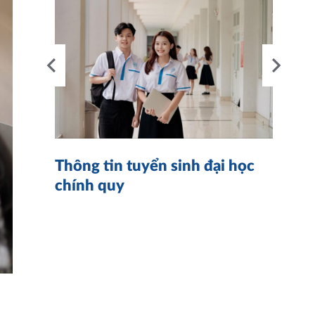
nh
4
Thông tin tuyển sinh đại học
K
chính quy
n