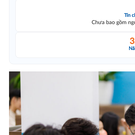
Tín c
Chưa bao gồm ng
3
Nă