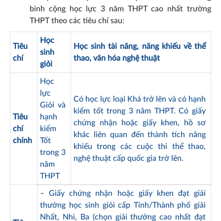
bình cộng học lực 3 năm THPT cao nhất trường
THPT theo các tiêu chí sau:
Học
Tiêu
Học sinh tài năng, năng khiếu về thể
sinh
chí
thao, văn hóa nghệ thuật
giỏi
Học
lực
Có học lực loại Khá trở lên và có hạnh
Giỏi và
kiểm tốt trong 3 năm THPT. Có giấy
Tiêu
hạnh
chứng nhận hoặc giấy khen, hồ sơ
chí
kiểm
khác liên quan đến thành tích năng
chính
Tốt
khiếu trong các cuộc thi thể thao,
trong 3
nghệ thuật cấp quốc gia trở lên.
năm
THPT
– Giấy chứng nhận hoặc giấy khen đạt giải
thưởng học sinh giỏi cấp Tỉnh/Thành phố giải
Nhất, Nhì, Ba (chọn giải thưởng cao nhất đạt