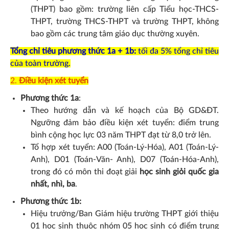
(THPT) bao gồm: trường liên cấp Tiểu học-THCS-
THPT, trường THCS-THPT và trường THPT, không
bao gồm các trung tâm giáo dục thường xuyên.
Tổng chỉ tiêu phương thức 1a + 1b:
tối đa 5% tổng chỉ tiêu
của toàn trường.
2.
Điều kiện xét tuyển
Phương thức 1a
:
Theo hướng dẫn và kế hoạch của Bộ GD&ĐT.
Ngưỡng đảm bảo điều kiện xét tuyển: điểm trung
bình cộng học lực 03 năm THPT đạt từ 8,0 trở lên.
Tổ hợp xét tuyển: A00 (Toán-Lý-Hóa), A01 (Toán-Lý-
Anh), D01 (Toán-Văn- Anh), D07 (Toán-Hóa-Anh),
trong đó có môn thi đoạt giải
học sinh giỏi quốc gia
nhất, nhì, ba
.
Phương thức 1b:
Hiệu trưởng/Ban Giám hiệu trường THPT giới thiệu
01 học sinh thuộc nhóm 05 học sinh có điểm trung