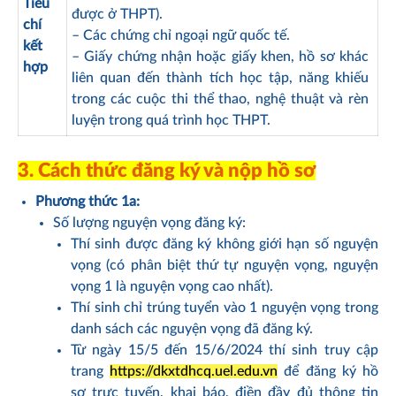
Tiêu
được ở THPT).
chí
– Các chứng chỉ ngoại ngữ quốc tế.
kết
– Giấy chứng nhận hoặc giấy khen, hồ sơ khác
hợp
liên quan đến thành tích học tập, năng khiếu
trong các cuộc thi thể thao, nghệ thuật và rèn
luyện trong quá trình học THPT.
3.
Cách thức đăng ký và nộp hồ sơ
Phương thức 1a:
Số lượng nguyện vọng đăng ký:
Thí sinh được đăng ký không giới hạn số nguyện
vọng (có phân biệt thứ tự nguyện vọng, nguyện
vọng 1 là nguyện vọng cao nhất).
Thí sinh chỉ trúng tuyển vào 1 nguyện vọng trong
danh sách các nguyện vọng đã đăng ký.
Từ ngày 15/5 đến 15/6/2024 thí sinh truy cập
trang
https://dkxtdhcq.uel.edu.vn
để đăng ký hồ
sơ trực tuyến, khai báo, điền đầy đủ thông tin