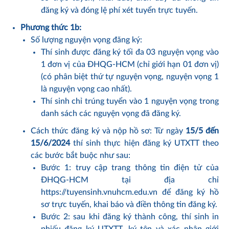
đăng ký và đóng lệ phí xét tuyển trực tuyến.
Phương thức 1b:
Số lượng nguyện vọng đăng ký:
Thí sinh được đăng ký tối đa 03 nguyện vọng vào
1 đơn vị của ĐHQG-HCM (chỉ giới hạn 01 đơn vị)
(có phân biệt thứ tự nguyện vọng, nguyện vọng 1
là nguyện vọng cao nhất).
Thí sinh chỉ trúng tuyển vào 1 nguyện vọng trong
danh sách các nguyện vọng đã đăng ký.
Cách thức đăng ký và nộp hồ sơ: Từ ngày
15/5 đến
15/6/2024
thí sinh thực hiện đăng ký UTXTT theo
các bước bắt buộc như sau:
Bước 1: truy cập trang thông tin điện tử của
ĐHQG-HCM tại địa chỉ
https://tuyensinh.vnuhcm.edu.vn
để đăng ký hồ
sơ trực tuyến, khai báo và điền thông tin đăng ký.
Bước 2: sau khi đăng ký thành công, thí sinh in
phiếu đăng ký UTXTT, ký tên và xác nhận giới