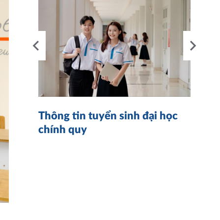
nh
4
Thông tin tuyển sinh đại học
K
chính quy
n