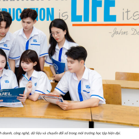
Các phương thức tuyển si
đại học chính quy năm 202
ỡng đảm bảo
vào năm 2024
doanh, công nghệ, dữ liệu và chuyển đổi số trong môi trường học tập hiện đại.