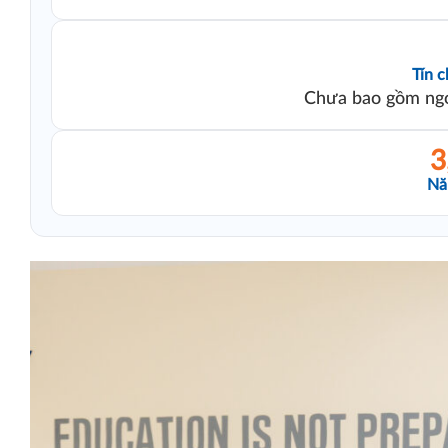
Tín c
Chưa bao gồm ng
3
Nă