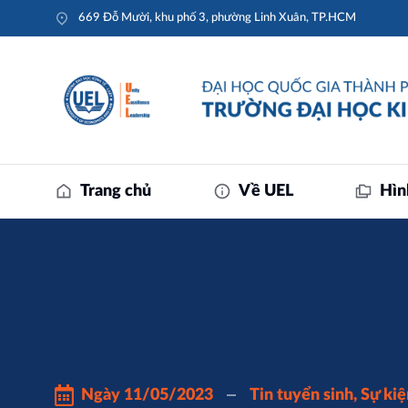
669 Đỗ Mười, khu phố 3, phường Linh Xuân, TP.HCM
Trang chủ
Về UEL
Hìn
Ngày
11/05/2023
Tin tuyển sinh
,
Sự kiệ