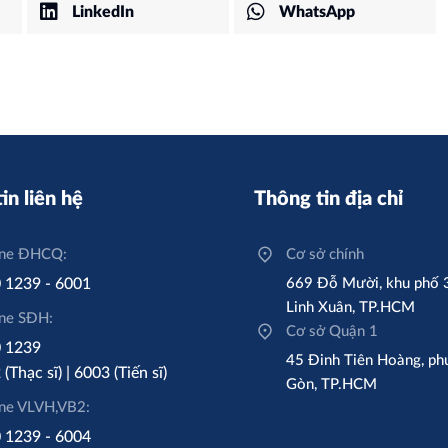
LinkedIn
WhatsApp
in liên hệ
Thông tin địa chỉ
ine ĐHCQ:
Cơ sở chính
 1239 - 6001
669 Đỗ Mười, khu phố 
Linh Xuân, TP.HCM
ine SĐH:
Cơ sở Quận 1
 1239
45 Đinh Tiên Hoàng, ph
(Thạc sĩ) | 6003 (Tiến sĩ)
Gòn, TP.HCM
ine VLVH,VB2:
 1239 - 6004