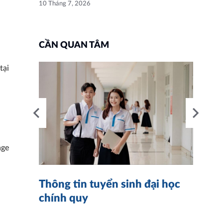
10 Tháng 7, 2026
CẦN QUAN TÂM
tại
nh
age
4
Thông tin tuyển sinh đại học
K
chính quy
n