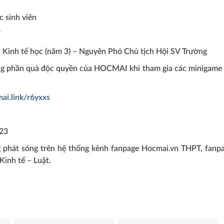
c sinh viên
h Kinh tế học (năm 3) – Nguyên Phó Chủ tịch Hội SV Trường
ững phần quà độc quyền của HOCMAI khi tham gia các minigame 
mai.link/r6yxxs
023
Các phương thức tuyển si
phát sóng trên hệ thống kênh fanpage Hocmai.vn THPT, fanp
inh tế – Luật.
đại học chính quy năm 202
ỡng đảm bảo
vào năm 2024