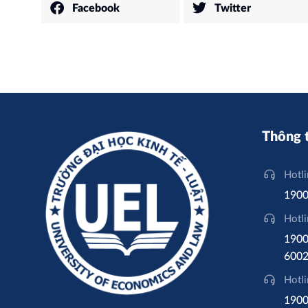
Facebook
Twitter
Thông t
Hotl
1900
Hotl
1900
6002 
Hotl
1900