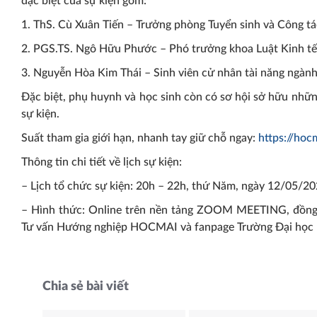
đặc biệt của sự kiện gồm:
1. ThS. Cù Xuân Tiến – Trưởng phòng Tuyển sinh và Công tá
2. PGS.TS. Ngô Hữu Phước – Phó trưởng khoa Luật Kinh tế
3. Nguyễn Hòa Kim Thái – Sinh viên cử nhân tài năng ngàn
Đặc biệt, phụ huynh và học sinh còn có sơ hội sở hữu nh
sự kiện.
Suất tham gia giới hạn, nhanh tay giữ chỗ ngay:
https://hoc
Thông tin chi tiết về lịch sự kiện:
– Lịch tổ chức sự kiện: 20h – 22h, thứ Năm, ngày 12/05/2
– Hình thức: Online trên nền tảng ZOOM MEETING, đồng 
Tư vấn Hướng nghiệp HOCMAI và fanpage Trường Đại học K
UEL công bố ngư
chất lượng đầu 
Chia sẻ bài viết