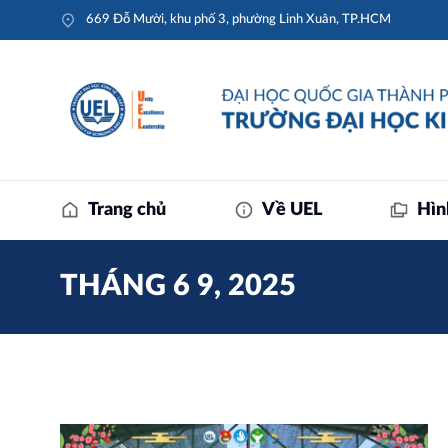
669 Đỗ Mười, khu phố 3, phường Linh Xuân, TP.HCM
Trang chủ
Về UEL
Hìn
THÁNG 6 9, 2025