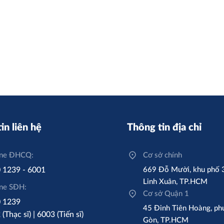
in liên hệ
Thông tin địa chỉ
ine ĐHCQ:
Cơ sở chính
 1239 - 6001
669 Đỗ Mười, khu phố 
Linh Xuân, TP.HCM
ine SĐH:
Cơ sở Quận 1
 1239
45 Đinh Tiên Hoàng, ph
(Thạc sĩ) | 6003 (Tiến sĩ)
Gòn, TP.HCM