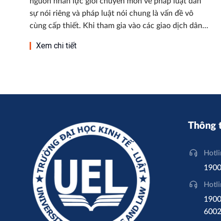
nguồn nhân lực giỏi chuyên môn về pháp luật dân
sự nói riêng và pháp luật nói chung là vấn đề vô
cùng cấp thiết. Khi tham gia vào các giao dịch dân…
Xem chi tiết
Thông t
Hotl
1900
Hotl
1900
6002 