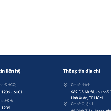
ỡng đảm bảo
vào năm 2024
in liên hệ
Thông tin địa chỉ
ine ĐHCQ:
Cơ sở chính
 1239 - 6001
669 Đỗ Mười, khu phố 
Linh Xuân, TP.HCM
ine SĐH:
Cơ sở Quận 1
 1239