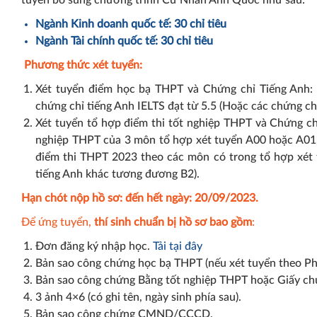
tuyển bổ sung chương trình Cử Nhân Anh Quốc như sau:
Ngành Kinh doanh quốc tế: 30 chỉ tiêu
Ngành Tài chính quốc tế: 30 chỉ tiêu
Phương thức xét tuyển:
Xét tuyển điểm học bạ THPT và Chứng chỉ Tiếng Anh: 
chứng chỉ tiếng Anh IELTS đạt từ 5.5 (Hoặc các chứng c
Xét tuyển tổ hợp điểm thi tốt nghiệp THPT và Chứng chỉ 
nghiệp THPT của 3 môn tổ hợp xét tuyển A00 hoặc A01,
điểm thi THPT 2023 theo các môn có trong tổ hợp xét t
tiếng Anh khác tương đương B2).
Hạn chót nộp hồ sơ: đến hết ngày: 20/09/2023.
Để ứng tuyển,
thí sinh chuẩn bị hồ sơ bao gồm
:
Đơn đăng ký nhập học.
Tải tại đây
Bản sao công chứng học bạ THPT (nếu xét tuyển theo Ph
Bản sao công chứng Bằng tốt nghiệp THPT hoặc Giấy ch
3 ảnh 4×6 (có ghi tên, ngày sinh phía sau).
Bản sao công chứng CMND/CCCD.