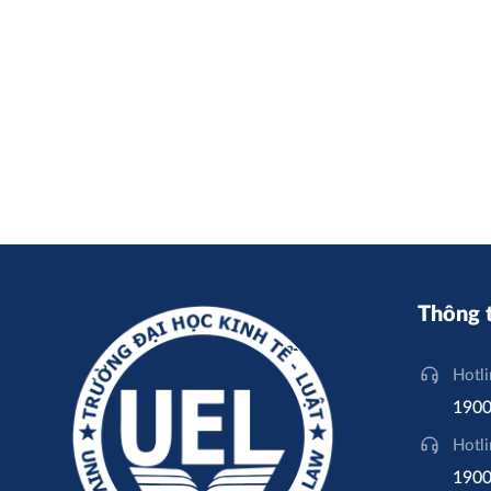
UEL công bố ngư
chất lượng đầu 
Thông t
Hotl
1900
Hotl
1900