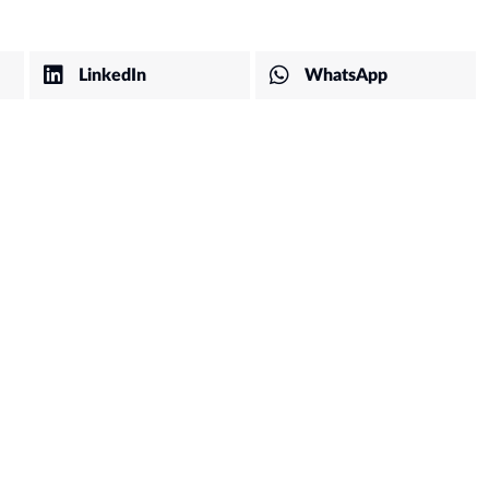
LinkedIn
WhatsApp
Các phương thức tuyển si
đại học chính quy năm 202