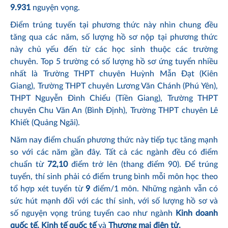
9.931
nguyện vọng.
Điểm trúng tuyến tại phương thức này nhìn chung đều
tăng qua các năm, số lượng hồ sơ nộp tại phương thức
này chủ yếu đến từ các học sinh thuộc các trường
chuyên. Top 5 trường có số lượng hồ sơ ứng tuyển nhiều
nhất là Trường THPT chuyên Huỳnh Mẫn Đạt (Kiên
Giang), Trường THPT chuyên Lương Văn Chánh (Phú Yên),
THPT Nguyễn Đình Chiểu (Tiền Giang), Trường THPT
chuyên Chu Văn An (Bình Định), Trường THPT chuyên Lê
Khiết (Quảng Ngãi).
Năm nay điểm chuẩn phương thức này tiếp tục tăng mạnh
so với các năm gần đây. Tất cả các ngành đều có điểm
chuẩn từ
72,10
điểm trở lên (thang điểm 90). Để trúng
tuyển, thí sinh phải có điểm trung bình mỗi môn học theo
tổ hợp xét tuyển từ
9
điểm/1 môn. Những ngành vẫn có
sức hút mạnh đối với các thí sinh, với số lượng hồ sơ và
số nguyện vọng trúng tuyển cao như ngành
Kinh doanh
quốc tế, Kinh tế quốc tế
và
Thương mại điện tử.