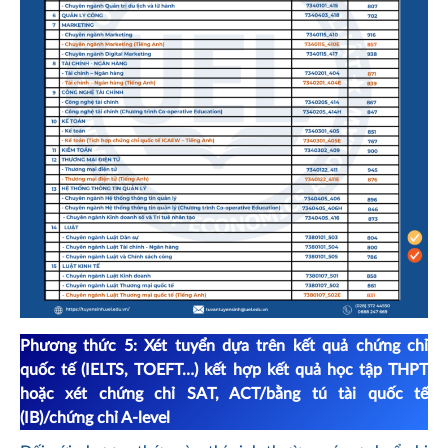
Phương thức 5: Xét tuyển dựa trên kết quả chứng chỉ
quốc tế (IELTS, TOEFT…) kết hợp kết quả học tập THPT
hoặc xét chứng chỉ SAT, ACT/bằng tú tài quốc tế
(IB)/chứng chỉ A-level