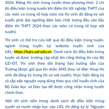
2024. Riêng thí sinh trúng tuyển theo phương thức 2 chỉ
đủ điều kiện trúng tuyển khi điểm thi tốt nghiệp THPT của
các môn có trong tổ hợp môn mà thí sinh đã đăng ký xét
tuyển phải đạt ngưỡng đảm bảo chất lượng đầu vào (lấy
điểm thi THPT 2024 theo các môn có trong tổ hợp xét
tuyển).
Thí sinh có thể tra cứu kết quả đủ điều kiện trúng tuyển,
ngành trúng tuyển tại website tuyển sinh của
UEL:
https://kqts.uel.edu.vn
. Danh sách đủ điều kiện trúng
tuyển sẽ được trường cập nhật lên cổng thông tin của Bộ
GD-ĐT. Thí sinh theo dõi thông báo hướng dẫn của
Trường (được gửi qua tin nhắn SMS theo số điện thoại thí
sinh đã đăng ký trong hồ sơ xét tuyển), thực hiện đăng ký
và sắp xếp nguyện vọng đúng theo quy chế tuyển sinh của
Bộ Giáo dục và Đào tạo để được công nhận trúng tuyển
chính thức.
Nếu thí sinh nằm trong danh sách đủ điều kiện trúng
tuyển và muốn nhập học vào UEL thì đăng ký là “Nguyện