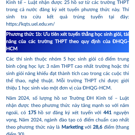
Kinh tế – Luật nhận được 25 hồ sơ từ các trường THPT
trong cả nước đăng ký xét tuyển phương thức này. Thí
sinh tra cứu kết quả trúng tuyển tại đây:
https://kqts.uel.edu.vn/
Phương thức 1b: Ưu tiên xét tuyển thẳng học sinh giỏi, tài
năng của các trường THPT theo quy định của ĐHQG-
HCM
Các thí sinh thuộc nhóm 5 học sinh giỏi có điểm trung
bình cộng học lực 3 năm THPT cao nhất trường hoặc thí
sinh giỏi năng khiếu đạt thành tích cao trong các cuộc thi
thể thao, nghệ thuật. Mỗi trường THPT chỉ được giới
thiệu 1 học sinh vào một đơn vị của ĐHQG-HCM.
Năm 2024, số lượng hồ sơ Trường ĐH Kinh tế – Luật
nhận được theo phương thức này tăng mạnh so với năm
ngoái, có
175
hồ sơ đăng ký xét tuyển với
441
nguyện
vọng, Năm 2024, ngành đào tạo có điểm chuẩn cao nhất
theo phương thức này là
Marketing
với
28,6
điểm (thang
điểm 30)..