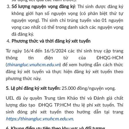
Số lượng nguyện vọng đăng ký
: Thí sinh được đăng ký
không giới hạn số nguyện vọng (có phân biệt thứ tự
nguyện vọng). Thí sinh chỉ trúng tuyển vào 01 nguyện
vọng cao nhất có thể trong danh sách các nguyện vọng
đã đăng ký.
Phương thức
và thời
đăng ký xét tuyển
Từ ngày 16/4 đến 16/5/2024 các thí sinh truy cập trang
thông tin điện tử của ĐHQG-HCM
(
thinangluc.vnuhcm.edu.vn
) để xem hướng dẫn cách thức
đăng ký xét tuyển và thực hiện đăng ký xét tuyển theo
phương thức này.
5. Lệ phí đăng ký xét tuyển:
25.000 đồng/nguyện vọng.
UEL đã ủy quyền Trung tâm Khảo thí và Đánh giá chất
lượng đào tạo ĐHQG TP.HCM thu lệ phí xét tuyển. Thí
sinh đóng phí xét tuyển theo hướng dẫn tại trang
https://thinangluc.vnuhcm.edu.vn
.
6. Khung điểm ưu tiên theo khu vực và đối tượng