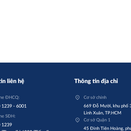
in liên hệ
Thông tin địa chỉ
ine ĐHCQ:
Cơ sở chính
 1239 - 6001
669 Đỗ Mười, khu phố 
Linh Xuân, TP.HCM
ine SĐH:
Cơ sở Quận 1
 1239
45 Đinh Tiên Hoàng, ph